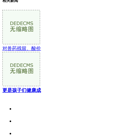
相关新闻
对兽药残留、酸价
更是孩子们健康成
关于我们
食品安全资讯
食品安全动态