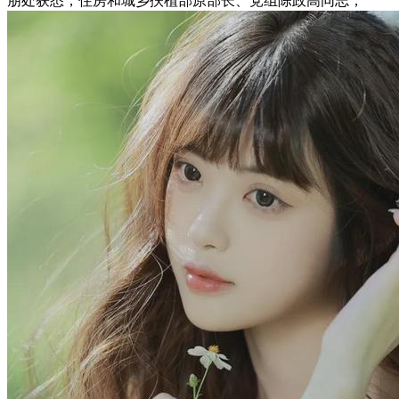
朋处获悉，住房和城乡扶植部原部长、党组陈政高同志，