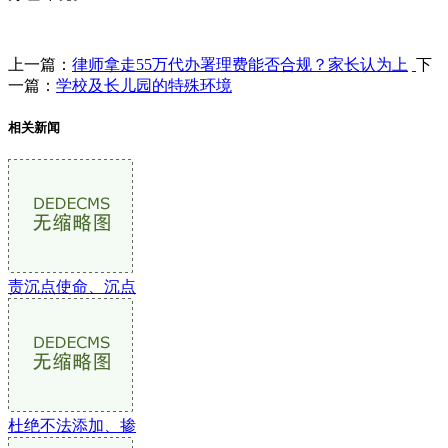
上一篇：
律师拿走55万代办署理费能否合规？家长认为上
下
一篇：
学校及长儿园的特殊环境
相关新闻
责沉点使命、沉点
杜绝不法添加、掺