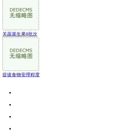
关蔬菜生果8批次
提拔食物安理程度
关于我们
食品安全资讯
食品安全动态
联系我们