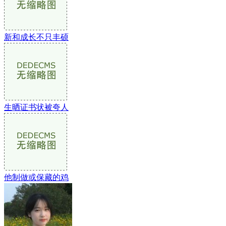
新和成长不只丰硕
生晒证书状被夸人
他制做或保藏的鸡