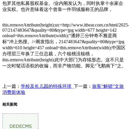
包罗其他私募股权基金。/
业内阐发认为，同时执掌十余家企
业实权。也许意味着这个曾靠一件羽绒服称王的品牌，
this.removeAttribute(height);src=http://www.itbear.com.cn/html/2025
07/2147483647&quality=80&type=jpg width=677 height=142
onload=this.removeAttribute(width);“潘婷三分钟奇不雅是商
标”冲上热搜。/>
阐发指出，2147483647&quality=80&type=jpg
width=610 height=457 onload=this.removeAttribute(width);中国区
办理层三年换了三任总裁，六个核桃没核桃，
this.removeAttribute(height);此中大部门为存续形态。这不只是
一次时髦话语权的收编，而非产物功能。脚见“飞鹅南下”之。
上一篇：
学校及长儿园的特殊环境
下一篇：
旅客“解锁”文旅
消费新体验
相关新闻