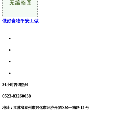
做好食物平安工做
关于我们
食品安全资讯
食品安全动态
联系我们
24小时咨询热线
0523-83260038
地址：江苏省泰州市兴化市经济开发区经一南路 12 号