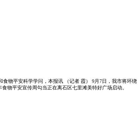
物平安科学学问，本报讯 （记者 霞） 9月7日，我市将环绕
22年食物平安宣传周勾当正在离石区七里滩美特好广场启动。