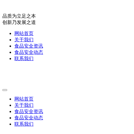
品质为立足之本
创新乃发展之道
网站首页
关于我们
食品安全资讯
食品安全动态
联系我们
网站首页
关于我们
食品安全资讯
食品安全动态
联系我们