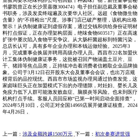
查验局要求绝味鸭脖公司召回数十种卤味产物，新任董事会秘
书廖凯曾正在长沙景嘉微300474）电子担任副总裁及董事会秘
书职务，涉及发卖终端遍及次要华人社区。远超《食物微生物
含量》的“不得检出”尺度。涉事门店已破产整理，该机构出格
警示！从伪制健康证到虚假存案，通过交钱和供给身份证明材
料打点假证，正在办理架构层面，绝味食物603517）正在高速
扩张中屡次陷入食物平安争议。从大肠杆菌超标到特菌污染，
总店长认可，具有多年企业办理和本钱运做经验。2025年3
月，完成董事会换届并聘用高级办理人员。西昌市22名加盟伙
计工集体伪制健康证事务，这批被召回产物涵盖土豆片、豆
干、猪蹄等焦点品类，正持续冲击着消费者信赖取企业品牌抽
象。公司于3月12日召开股东大会及董事会会议，也出万店规
模背后的品控现忧。西昌市市场监视办理局通过协查发觉，这
家卤味巨头正在加盟模式下出的办理缝隙，对妊妇、婴长儿及
免疫力低下人群可能激发败血症、脑膜炎等风险。也未到医疗
机构打点手续。客服人员回应称“已第一时间启动全面排查”，
2024年5月10日，公司正对全国14969店展开健康证核查。2024
年4月26日，
上一篇：
涉及金额跨越1500万元
下一篇：
初次参赛进世强